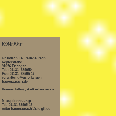
KONTAKT
Grundschule Frauenaurach
Keplerstraße 1
91056 Erlangen
Tel.: 09131 685950
Fax: 09131 68595-17
verwaltung@gs-erlangen-
frauenaurach.de
thomas.lotter@stadt.erlangen.de
Mittagsbetreuung:
Tel. 09131 68595-16
mibe-frauenaurach@die-gfi.de